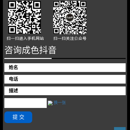
咨询成色抖音
姓名
电话
描述
换一张