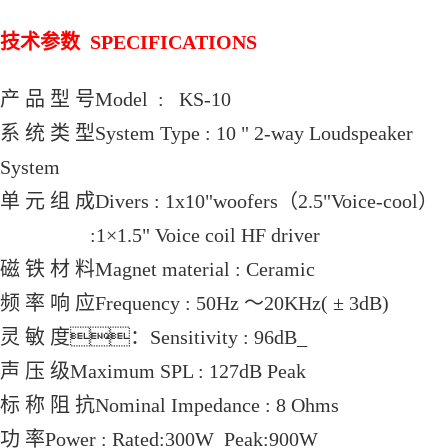
技术参数 SPECIFICATIONS
产 品 型 号Model : KS-10
系 统 类 型System Type : 10 " 2-way Loudspeaker
System
单 元 组 成Divers : 1x10"woofers（2.5"Voice-cool）
:1×1.5" Voice coil HF driver
磁 铁 材 料Magnet material : Ceramic
频 率 响 应Frequency : 50Hz 〜20KHz( ± 3dB)
灵 敏 度：Sensitivity : 96dB_
声 压 级Maximum SPL : 127dB Peak
标 称 阻 抗Nominal Impedance : 8 Ohms
功 率Power : Rated:300W Peak:900W