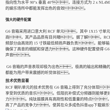
指向性为水平 90°x 垂直 40°，连接方式为 2 x NL
的娱乐场所中都能发挥出色的音效。
强大的硬件配置
G6 音箱采用进口意大利 RCF 单元，其中 1X15
商，其产品品质有目共睹。据了解，RC
频部分由高效的 15 寸铁磁低频扬声器负责，能够输
确保了高音的细腻和穿透力。这种硬件配置使得 G
声音。
G6 音箱的声音表现却极为出色，极高的输出和精确的
都能为用户带来震撼的听觉体验。
技术优势显著
RCF 喇叭单元的技术优势在 G6 音箱上得到了充分体
享受到优质的音乐。低阻抗补偿式分频器则能够更
力。纯钛振膜具有高刚性和低重量的特点，
高了产品的竞争力，使其在众多成色抖音app下载娱