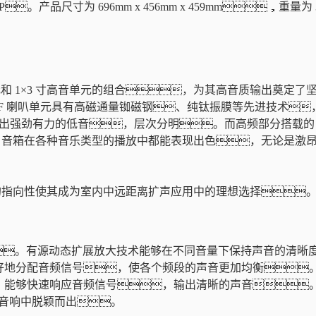
4MP。产品尺寸为 696mm x 456mm x 459mm
 寸单元和 1×3 寸高音单元的组合，为其高音质输出奠
F 喇叭单元具有高磁通量铷磁钢、纯钛振膜等先进技术
出强劲有力的低音，层次分明。而高频部分搭载的 1
6 音箱在各种音乐类型的播放中都能表现出色，无论是激
指向性使其成为室内中远距离扩声应用中的理想选择。无
现。有源动态扩展放大技术能够在不同音量下保持声音的清
好地分配音频信号，使各个频段的声音更加均衡
能够快速响应音频信号，输出清晰的声音。这
乐音响中脱颖而出。